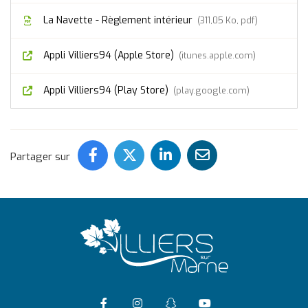
La Navette - Règlement intérieur
311,05 Ko, pdf
Appli Villiers94 (Apple Store)
itunes.apple.com
Appli Villiers94 (Play Store)
play.google.com
Partager ce contenu sur Face
Partager ce contenu sur 
Partager ce conten
Partager ce c
Partager sur
Accéder à la page Facebook
Suivre l'actualité de Vil
Suivre l'actualité 
Accéder à la ch