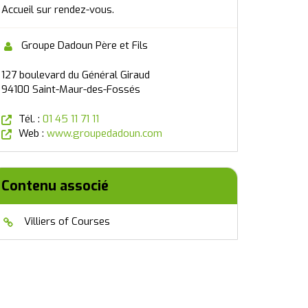
Accueil sur rendez-vous.
Groupe Dadoun Père et Fils
127 boulevard du Général Giraud
94100 Saint-Maur-des-Fossés
(nouvelle fenêtre)
Tél. :
01 45 11 71 11
(nouvelle fenêtre)
Web :
www.groupedadoun.com
Contenu associé
Villiers of Courses