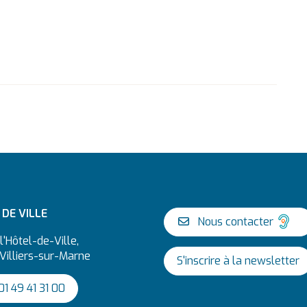
 sur Facebook
tenu sur X
e contenu sur Linkedin
ager ce contenu par mail
DE VILLE
Nous contacter
l'Hôtel-de-Ville,
Villiers-sur-Marne
S'inscrire à la newsletter
lliers sur Instagram
 Jeunesse de la Ville sur Snapchat
haîne Youtube
1 49 41 31 00