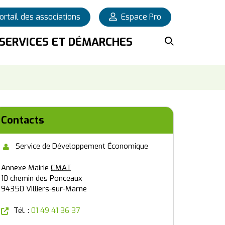
ortail des associations
Espace Pro
OUVRIR L
SERVICES ET DÉMARCHES
Fermer
Contacts
Service de Développement Économique
Annexe Mairie
CMAT
10 chemin des Ponceaux
94350 Villiers-sur-Marne
(nouvelle fenêtre)
Tél. :
01 49 41 36 37