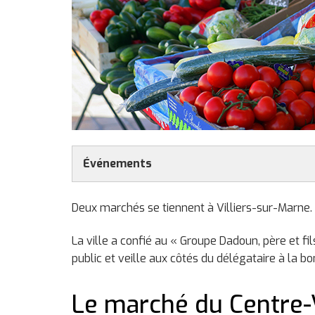
Événements
Zéro plastique
Deux marchés se tiennent à Villiers-sur-Marne.
Animation pédagogique sur l
2026 de 9h30 à 13h au marc
La ville a confié au « Groupe Dadoun, père et fi
public et veille aux côtés du délégataire à la 
Animations de Noël
Le marché du Centre-V
Animations de Noël dimanch