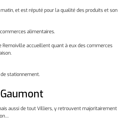
 de papillotes au Bois de Gaumont.
matin, et est réputé pour la qualité des produits et son
les commerces alimentaires.
ace Remoiville accueillent quant à eux des commerces
aison.
e de stationnement.
e Gaumont
is aussi de tout Villiers, y retrouvent majoritairement
sson…