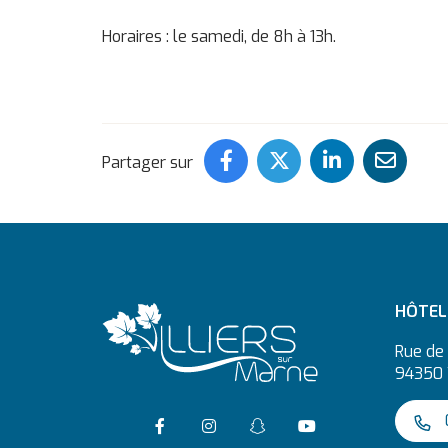
Horaires : le samedi, de 8h à 13h.
Partager ce contenu
Partager ce con
Partager c
Part
Partager sur
HÔTEL 
Rue de 
94350 
Accéder à la page Facebook
Suivre l'actualité de Vi
Suivre l'actualité
Accéder à la c
0