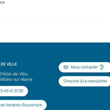
nce
 sur Facebook
tenu sur X
e contenu sur Linkedin
ager ce contenu par mail
DE VILLE
Nous contacter
l'Hôtel-de-Ville,
Villiers-sur-Marne
S'inscrire à la newsletter
lliers sur Instagram
 Jeunesse de la Ville sur Snapchat
haîne Youtube
1 49 41 31 00
 les horaires d’ouverture