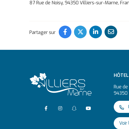
87 Rue de Noisy, 94350 Villiers-sur-Marne, Fra
Partager ce contenu
Partager ce con
Partager c
Part
Partager sur
HÔTEL 
Rue de 
94350 
Accéder à la page Facebook
Suivre l'actualité de Vi
Suivre l'actualité
Accéder à la c
0
Voir