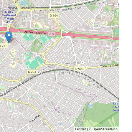
Leaflet
| ©
OpenStreetMap