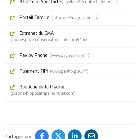
Billetterie Spectacles
(nouvelle fenêtre)
villiers94.notre-billetterie.fr
(nouvelle fenêtre)
Portail Famille
infocom94.agoraplus.fr
Extranet du CMA
monespace-conservatoire.infocom94.fr
Pay by Phone
www.paybyphone.fr
Paiement TIPI
www.payfip.gouv.fr
Boutique de la Piscine
piscine-hippocampe.horanet.com
Partager ce contenu sur Face
Partager ce contenu sur 
Partager ce conten
Partager ce c
Partager sur