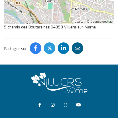
Leaflet
| ©
OpenStreetMap
5 chemin des Boutareines 94350 Villiers-sur-Marne
Partager ce contenu sur Face
Partager ce contenu sur 
Partager ce conten
Partager ce c
Partager sur
Accéder à la page Facebook
Suivre l'actualité de Vil
Suivre l'actualité 
Accéder à la ch