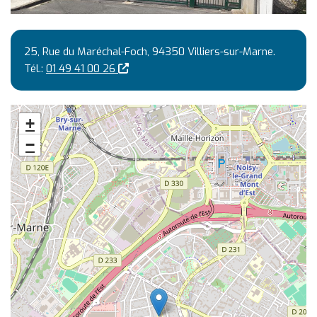
25, Rue du Maréchal-Foch, 94350 Villiers-sur-Marne.
(nouvelle fenêtre)
Tél.:
01 49 41 00 26
+
−