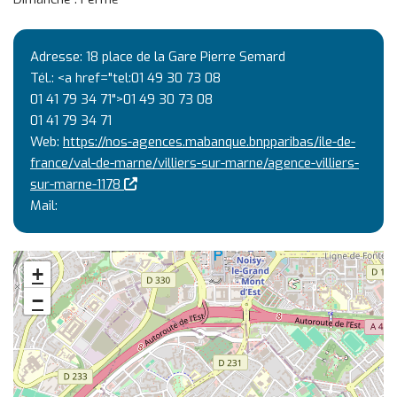
Adresse: 18 place de la Gare Pierre Semard
Tél.: <a href="tel:01 49 30 73 08
01 41 79 34 71">01 49 30 73 08
01 41 79 34 71
Web:
https://nos-agences.mabanque.bnpparibas/ile-de-
france/val-de-marne/villiers-sur-marne/agence-villiers-
(nouvelle fenêtre)
sur-marne-1178
Mail:
+
−