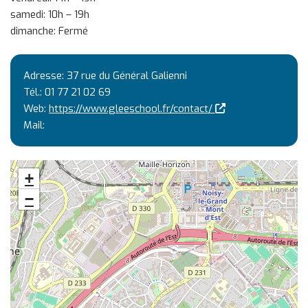
samedi: 10h – 19h
dimanche: Fermé
Adresse: 37 rue du Général Galienni
Tél.: 01 77 21 02 69
(nouvelle fenêtre)
Web:
https://www.gleeschool.fr/contact/
Mail:
+
−