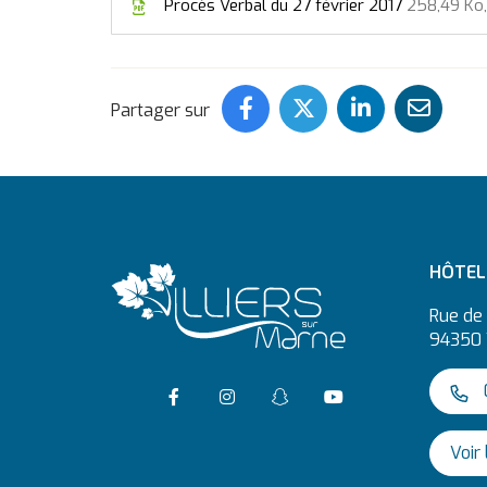
Procès Verbal du 27 février 2017
258,49 Ko,
Partager ce contenu
Partager ce con
Partager c
Part
Partager sur
HÔTEL 
Rue de 
94350 
Accéder à la page Facebook
Suivre l'actualité de Vi
Suivre l'actualité
Accéder à la c
0
Voir