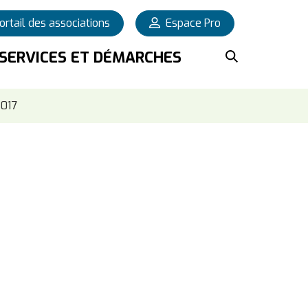
ortail des associations
Espace Pro
OUVRIR L
SERVICES ET DÉMARCHES
2017
Fermer