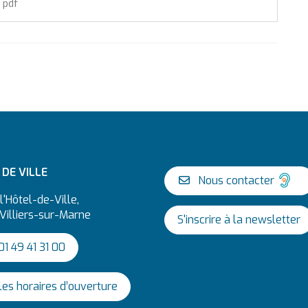
 pdf
 sur Facebook
tenu sur X
e contenu sur Linkedin
ager ce contenu par mail
DE VILLE
Nous contacter
l'Hôtel-de-Ville,
Villiers-sur-Marne
S'inscrire à la newsletter
lliers sur Instagram
 Jeunesse de la Ville sur Snapchat
haîne Youtube
1 49 41 31 00
 les horaires d’ouverture