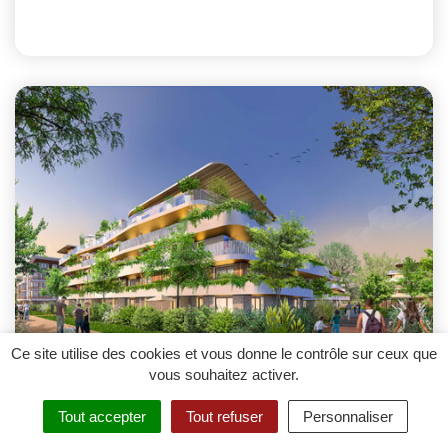
Ce site utilise des cookies et vous donne le contrôle sur ceux que
vous souhaitez activer.
Projet Rimet
Tout accepter
Tout refuser
Personnaliser
Métamorphose du site du Stade Jules Rimet.
MENU
RECHERCHE